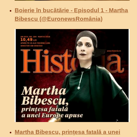
Boierie în bucătărie - Episodul 1 - Martha
Bibescu (@EuronewsRomânia)
Martha Bibescu, prinţesa fatală a unei