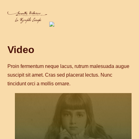
Skip
Toggle
Colecții
Galerie Foto
child
to
menu
content
Video
Proin fermentum neque lacus, rutrum malesuada augue
suscipit sit amet. Cras sed placerat lectus. Nunc
tincidunt orci a mollis ornare.